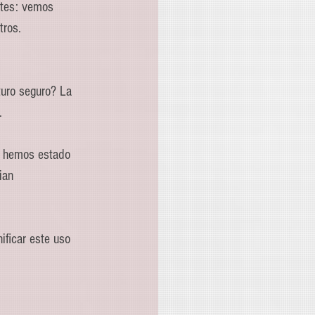
ntes: vemos 
tros.
turo seguro? La 
.
s hemos estado 
ian 
ificar este uso 