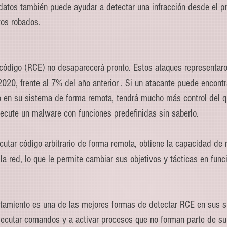
 datos también puede ayudar a detectar una infracción desde el pri
tos robados.
código (RCE) no desaparecerá pronto. Estos ataques representaro
020, frente al 7% del año anterior . Si un atacante puede encont
io en su sistema de forma remota, tendrá mucho más control del qu
jecute un malware con funciones predefinidas sin saberlo.
cutar código arbitrario de forma remota, obtiene la capacidad de 
a red, lo que le permite cambiar sus objetivos y tácticas en func
tamiento es una de las mejores formas de detectar RCE en sus s
jecutar comandos y a activar procesos que no forman parte de s