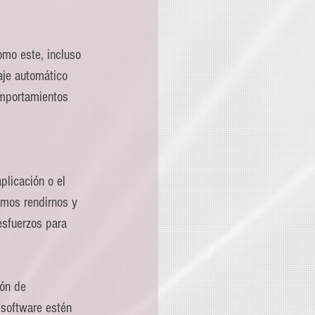
mo este, incluso 
aje automático 
omportamientos 
licación o el 
amos rendirnos y 
esfuerzos para 
ión de 
 software estén 